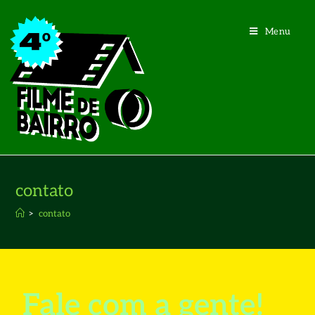
Menu
contato
>
contato
Fale com a gente!